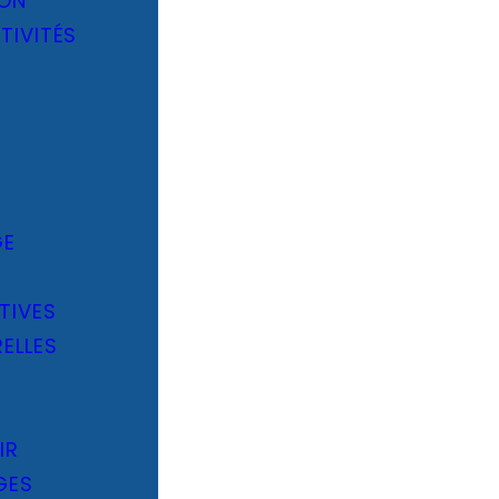
ION
TIVITÉS
E
GE
TIVES
ELLES
IR
GES