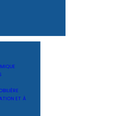
OMIQUE
S
OBILIÈRE
TION ET À