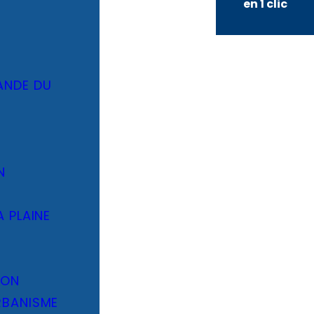
en 1 clic
ANDE DU
N
A PLAINE
ION
RBANISME