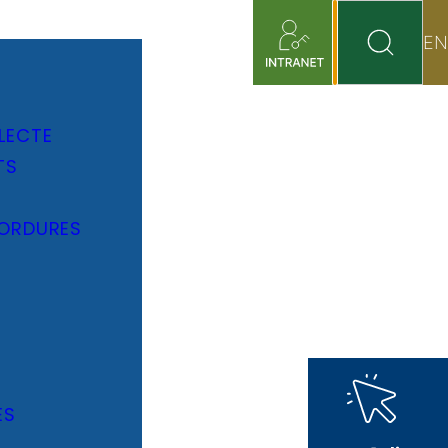
EN
LECTE
TS
 ORDURES
ES