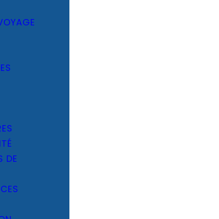
 VOYAGE
IES
-
RES
ITÉ
S DE
ÈCES