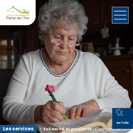
en 1 clic
Les services
>
Solidarité et proximité
>
Les services aux s