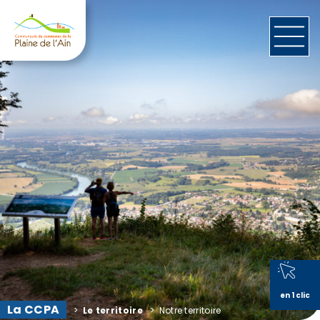
en 1 clic
La CCPA
>
Le territoire
>
Notre territoire