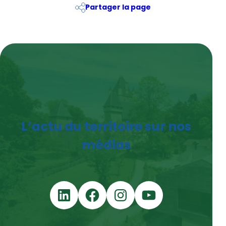
Partager la page
L’actu du territoire sur nos
médias
LinkedIn
Facebook
Instagram
YouTube