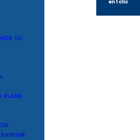
en 1 clic
ANDE DU
N
A PLAINE
ION
RBANISME