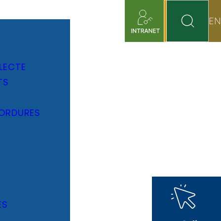
EN
LECTE
TS
 ORDURES
ES