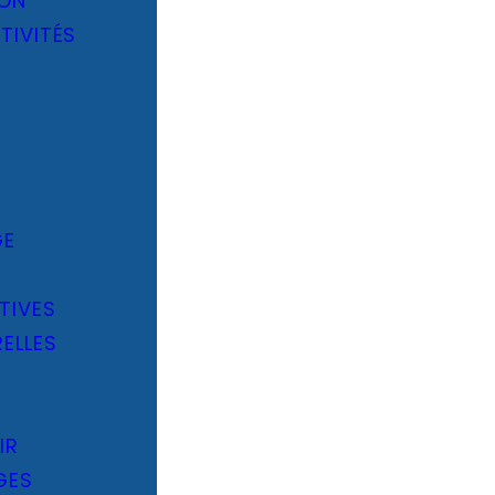
ION
TIVITÉS
E
GE
TIVES
ELLES
IR
GES