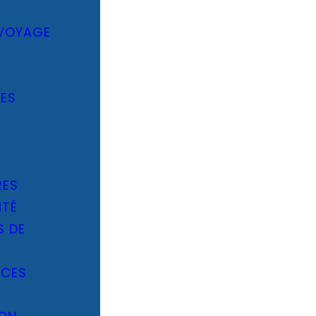
 VOYAGE
IES
-
RES
ITÉ
S DE
ÈCES