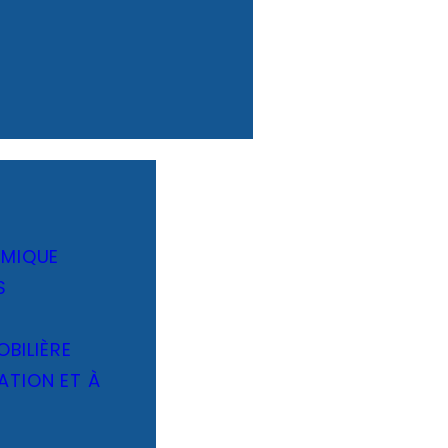
OMIQUE
S
OBILIÈRE
TION ET À