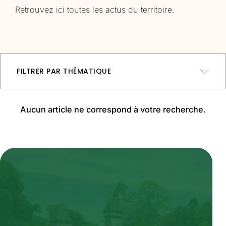
Retrouvez ici toutes les actus du territoire.
FILTRER PAR THÉMATIQUE
Aménagement
Aucun article ne correspond à votre recherche.
Culture
Environnement
Mobilité
Mobilité
Non classifié(e)
Sport, jeunesse, solidarité, insertion