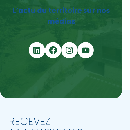
L’actu du territoire sur nos
médias
LinkedIn
Facebook
Instagram
YouTube
RECEVEZ