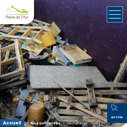
en 1 clic
Accueil
>
Nos actualités
>
Déchèteries : Tarifs 2026